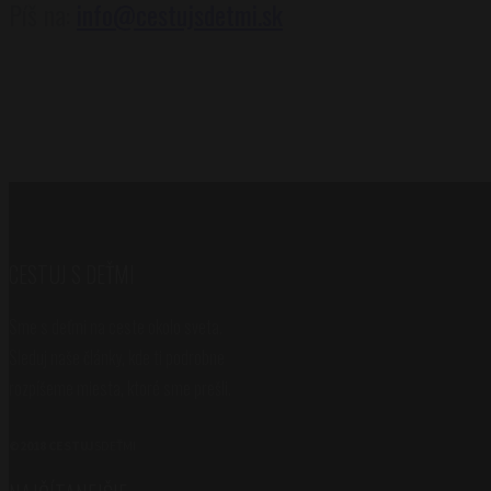
Píš na:
info@cestujsdetmi.sk
CESTUJ S DEŤMI
Sme s deťmi na ceste okolo sveta.
Sleduj naše články, kde ti podrobne
rozpíšeme miesta, ktoré sme prešli.
©2018 CESTUJ
SDEŤMI