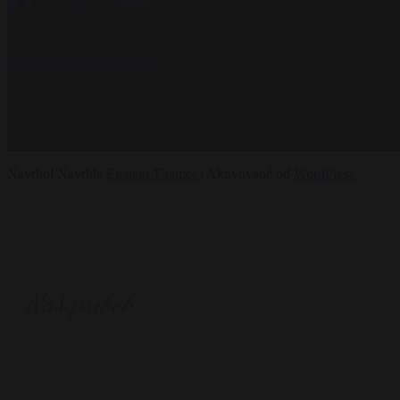
Ochrana osobných údajov
Copyright ©2016
Cestuj s deťmi
. All Rights Reserved. Website creat
Navrhol/Navrhla
Elegant Themes
| Aktivované od
WordPress
Náš príbeh
S deťmi na cestách