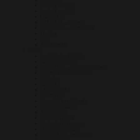
Lombok s deťmi
Lombok vs. Bali
Ostrovy Gili
Srí Lanka I. – pobrežie
Srí Lanka II. – vnútrozemie
Thajsko
Bali
Ázijské jedlá
Ostatné
FamilyPark v Rakúsku
Apartmán pri mori
Výletné lode – otázky a odpovede
Severné Taliansko s deťmi
Albánsko
Laponsko
Zábavné parky
Výletná loď
Ako nájsť lacné letenky
Legoland zadarmo
Ako sa zbaliť
Ako zabaviť deti
Cestovateľské trapasy
Škola vs. cestovanie
Dovolenka vs. cestovanie