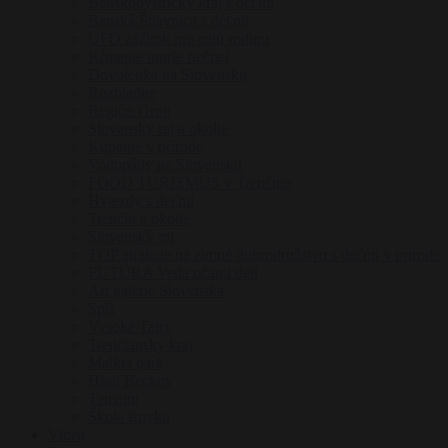
Banskobystrický kraj s deťmi
Banská Štiavnica s deťmi
UFO zážitok pre celú rodinu
Kŕmenie nutrie riečnej
Dovolenka na Slovensku
Rozhladne
Región Gron
Slovenský raj a okolie
Kúpanie v prírode
Vodopády na Slovensku
FOOD TURIZMUS v Trenčíne
Hviezdy s deťmi
Trenčín a okolie
Slovenský raj
TOP atrakcie na zimné dobrodružstvo s deťmi v prírode
FUTURA Veda očami detí
Art galérie Slovenska
Spiš
Vysoké Tatry
Trenčiansky kraj
Malkia park
Hrad Beckov
Tematín
Škola šmyku
Videá