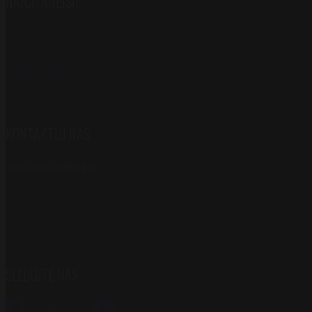
NAJČÍTANEJŠIE
Laponsko s deťmi
Albánsko bez cestovky
Zanzibar - najkrajšie pláže
Srí Lanka - vnútrozemie
KONTAKTUJ NÁS
info@cestujsdetmi.sk
SLEDUJTE NÁS