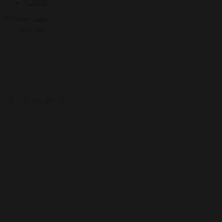
Kontakt
Vyberte stranu
Náš príbeh
Máš na nás
otá