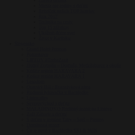
Zdravá desiata
Miesta pre rodiny s deťmi
Rebríček našich TOP hotelov
Rok 2017
Technika na cesty
Top 15 zážitkov
Ukážem dcére svet
Život v Karibiku
Slovensko
Grand Hotel Permon
Poliankovo
LIPTOV #TrebaZazit
Horný Zemplín – Domaša, Medzilaborce a okolie
Košice región HARAVARA 2
Košice región HARAVARA 1
Lesodom
Oravský Háj / Rozprávková zima
Rodinná lyžovačka v Bachledke
Liptovalley
Severovýchod s deťmi
MALADINOVO Rodinný rezort na Liptove
Zaži Záhorie s deťmi
S deťmi v regióne Tatry – Spiš – Pieniny
Demänová rezort
Čo je nové v Bachledka SKI & SUN