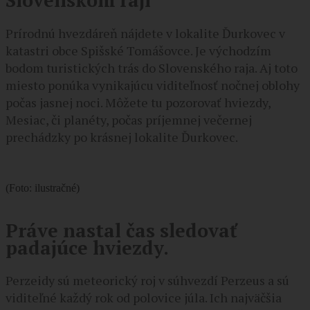
Slovenskom raji
Prírodnú hvezdáreň nájdete v lokalite Ďurkovec v
katastri obce Spišské Tomášovce. Je východzím
bodom turistických trás do Slovenského raja. Aj toto
miesto ponúka vynikajúcu viditeľnosť nočnej oblohy
počas jasnej noci. Môžete tu pozorovať hviezdy,
Mesiac, či planéty, počas príjemnej večernej
prechádzky po krásnej lokalite Ďurkovec.
(Foto: ilustračné)
Práve nastal čas sledovať
padajúce hviezdy.
Perzeidy sú meteorický roj v súhvezdí Perzeus a sú
viditeľné každý rok od polovice júla. Ich najväčšia