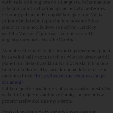
aktivita je od 8. augusta do 14. augusta. Počas maxima
je bežné vidieť za hodinu aj viac než sto meteorov.
Perzeidy patria medzi najobľúbenejšie roje. Vďaka
príjemným letným teplotám ich môžeme ľahko
sledovať celú noc. Ľudovo sa nazývajú „slzičky
svätého Vavrinca“, pretože sú činné okolo 10.
augusta, na sviatok svätého Vavrinca.
Ak máte ešte maličké deti a vonku počas tmavej noci
by sa veľmi báli, vezmite ich na výlet do observatórií,
planetárií, alebo hvezdární. Na Slovensku ich máme
hneď niekoľko. Všetky zariadenia nájdete označené
na tomto linku :
https://hvezdarne.vesmir.sk/mapa-
zariadeni/
Ľahko nájdete zariadenie v blízkosti vášho mesta. Na
webe tiež nájdete zaujímavé články – aj pre laikov-
pozorovateľov ako sme my s deťmi.
Prečo si myslíme, že by zážitok s pozorovaním