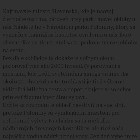
Najtmavšie miesto Slovenska, kde je naozaj
čiernočierna tma, zároveň prvý park tmavej oblohy u
nás. Nájdete ho v Národnom parku Poloniny, ktorý sa
vyznačuje najnižšou hustotou osídlenia u nás. Iba 6
obyvateľov na 1km2. Stal sa 20.parkom tmavej oblohy
na svete.
Bez ďalekohľadov tu dokážete voľným okom
pozorovať viac ako 2000 hviezd. (V porovnaní s
mestami, kde kvôli svetelnému smogu vidíme iba
okolo 200 hviezd.) V tejto oblasti je tiež výborne
viditeľná Mliečna cesta a nepotrebujete si so sebou
priniesť žiadnu špeciálnu výbavu.
Určite sa rozhodnite oblasť navštíviť na viac dní,
pretože Poloniny sú vynikajúcim miestom pre
celodenné výlety. Nachádza sa tu niekoľko
nádherných drevených kostolíkov, ale tiež naša
najväčšia vodná nádrž pitnej vody. Cez deň vybehnite