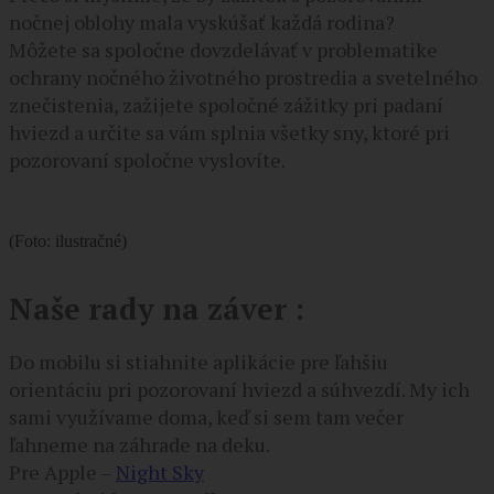
nočnej oblohy mala vyskúšať každá rodina?
Môžete sa spoločne dovzdelávať v problematike
ochrany nočného životného prostredia a svetelného
znečistenia, zažijete spoločné zážitky pri padaní
hviezd a určite sa vám splnia všetky sny, ktoré pri
pozorovaní spoločne vyslovíte.
(Foto: ilustračné)
Naše rady na záver :
Do mobilu si stiahnite aplikácie pre ľahšiu
orientáciu pri pozorovaní hviezd a súhvezdí. My ich
sami využívame doma, keď si sem tam večer
ľahneme na záhrade na deku.
Pre Apple –
Night Sky