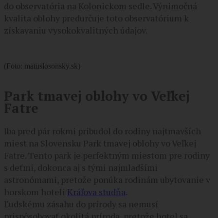
do observatória na Kolonickom sedle. Výnimočná
kvalita oblohy predurčuje toto observatórium k
získavaniu vysokokvalitných údajov.
(Foto: matuslosonsky.sk)
Park tmavej oblohy vo Veľkej
Fatre
Iba pred pár rokmi pribudol do rodiny najtmavších
miest na Slovensku Park tmavej oblohy vo Veľkej
Fatre. Tento park je perfektným miestom pre rodiny
s deťmi, dokonca aj s tými najmladšími
astronómami, pretože ponúka rodinám ubytovanie v
horskom hoteli
Kráľova studňa
.
Ľudskému zásahu do prírody sa nemusí
prispôsobovať okolitá príroda, pretože hotel sa