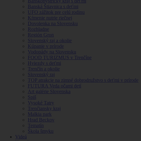
Banskobystrický kraj s deťmi
Banská Štiavnica s deťmi
UFO zážitok pre celú rodinu
Kŕmenie nutrie riečnej
Dovolenka na Slovensku
Rozhladne
Región Gron
Slovenský raj a okolie
Kúpanie v prírode
Vodopády na Slovensku
FOOD TURIZMUS v Trenčíne
Hviezdy s deťmi
Trenčín a okolie
Slovenský raj
TOP atrakcie na zimné dobrodružstvo s deťmi v prírode
FUTURA Veda očami detí
Art galérie Slovenska
Spiš
Vysoké Tatry
Trenčiansky kraj
Malkia park
Hrad Beckov
Tematín
Škola šmyku
Videá