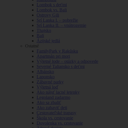
Lombok s deťmi
Lombok vs. Bali
Ostrovy Gili
Srí Lanka I. – pobrežie
Srí Lanka II. – vnútrozemie
Thajsko
Bali
Ázijské jedlá
Ostatné
FamilyPark v Rakúsku
Apartmán pri mori
Výletné lode – otázky a odpovede
Severné Taliansko s deťmi
Albánsko
Laponsko
Zábavné parky
Výletná loď
Ako nájsť lacné letenky
Legoland zadarmo
Ako sa zbaliť
Ako zabaviť deti
Cestovateľské trapasy
Škola vs. cestovanie
Dovolenka vs. cestovanie