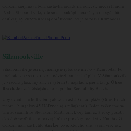
Celkom zaujímavá bola zastávka niekde na polceste medzi Phnom
Penh a Sihanoukville, kde sme si nakúpili ananásy a mangá. Táto
časť krajiny vyzerá naozaj dosť biedne, no je to pravá Kambodža.
Sihanoukville
Sihanoukville je asi najznámejšie rybárske mesto v Kambodži. Po
príchode sme sa tuk-tukom odviezli na “našu” pláž. V Sihanoukville
Otres
je viacero pláži, my sme si vybrali tú najkľudnejšiu a tou je
Beach
. Je oveľa čistejšia ako napríklad Serendipity Beach.
Ubytovaní sme boli v bungalowoch asi 50 m od pláže (Otres Beach
resort – bungalow 45 USD/noc aj s raňajkami). Jeden večer sme sa
tam zoznámili so Slovákom Martinom, ktorý tam už 3 roky pôsobí
ako dobrovoľník a pripravujú rôzne projekty pre deti v Kambodži.
Angkor pivo
Celkom nám zachutilo
, ktorého sme vypili viac než