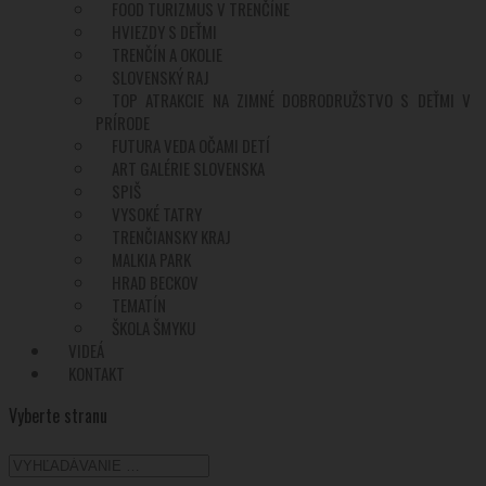
FOOD TURIZMUS V TRENČÍNE
HVIEZDY S DEŤMI
TRENČÍN A OKOLIE
SLOVENSKÝ RAJ
TOP ATRAKCIE NA ZIMNÉ DOBRODRUŽSTVO S DEŤMI V
PRÍRODE
FUTURA VEDA OČAMI DETÍ
ART GALÉRIE SLOVENSKA
SPIŠ
VYSOKÉ TATRY
TRENČIANSKY KRAJ
MALKIA PARK
HRAD BECKOV
TEMATÍN
ŠKOLA ŠMYKU
VIDEÁ
KONTAKT
Vyberte stranu