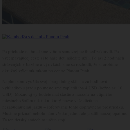
Po príchode na hotel sme v ňom samozrejme ihneď zakotvili. Po
vyčerpávajúcej ceste si to naše deti náležite užili. Po asi 2 hodinách
strávených v bazéne a výrivkách sme sa rozhodli, že si urobíme
okružný výlet tuk-tukom po centre Phnom Penh.
Naplno som využila svoj „bargaining skill“ a za hodinovú
vyhliadkovú jazdu po meste sme zaplatili iba 4 USD (bežne asi 10
USD). Možno aj vy budete mať šťastie a narazíte na vtipného
miestneho šoféra tuk-tuku, ktorý pozve vaše dieťa na
nezabudnuteľnú jazdu – šoférovanie tohto dopravného prostriedku.
Musíme priznať, nebolo nám všetko jedno, ale jazdili naozaj opatrne.
Za ten detský smiech to určite stojí.