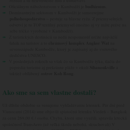
rozdali a sú neuveriteľne milí a usmievaví.
budhizmus
Oficiálnym náboženstvom v Kambodži je
.
Dominantným sektorom v Kambodži je samozrejme
poľnohospodárstvo
– pestuje sa hlavne ryža. Z priemyselných
odvetví je tu TOP textilný priemysel (možno aj vy máte práve na
sebe tričko vyrobené v Kambodži).
Z turistických destinácií sa nedá nespomenúť určite najväčší
chrámový komplex Angkor Wat
ťahák na turistov a to
na
severozápade Kambodže, ktorý je zapísaný aj do svetového
dedičstva UNESCO.
V posledných rokoch sa však čo sa Kambodže týka, tlačia do
Sihanoukville
popredia turizmu aj prekrásne pláže v okolí
a
ostrov Koh Rong
taktiež obľúbený
.
Ako sme sa sem vlastne dostali?
Už dlhšie obdobie sa venujeme vyhľadávaniu leteniek. Pár dní pred
Vianocami (2014) sme objavili spiatočnú letenku Viedeň – Bangkok
za cenu 269,00 € / osoba. Chybu, ktorú sme využili, spravila letecká
spoločnosť TransAero (už veľká škoda nebohá, skrachovali) V