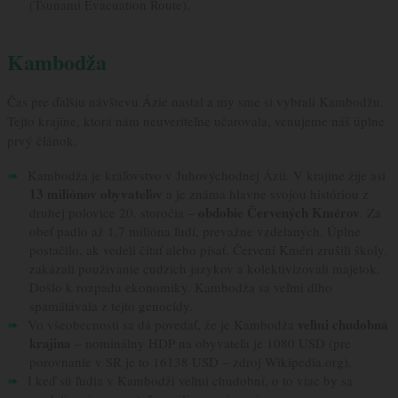
(Tsunami Evacuation Route).
Kambodža
Čas pre ďalšiu návštevu Ázie nastal a my sme si vybrali Kambodžu.
Tejto krajine, ktorá nám neuveriteľne učarovala, venujeme náš úplne
prvý článok.
Kambodža je kráľovstvo v Juhovýchodnej Ázii. V krajine žije asi
13 miliónov obyvateľov
a je známa hlavne svojou históriou z
obdobie Červených Kmérov
druhej polovice 20. storočia –
. Za
obeť padlo až 1,7 milióna ľudí, prevažne vzdelaných. Úplne
postačilo, ak vedeli čítať alebo písať. Červení Kméri zrušili školy,
zakázali používanie cudzích jazykov a kolektivizovali majetok.
Došlo k rozpadu ekonomiky. Kambodža sa veľmi dlho
spamätávala z tejto genocídy.
veľmi chudobná
Vo všeobecnosti sa dá povedať, že je Kambodža
krajina
– nominálny HDP na obyvateľa je 1080 USD (pre
porovnanie v SR je to 16138 USD – zdroj Wikipedia.org).
I keď sú ľudia v Kambodži veľmi chudobní, o to viac by sa