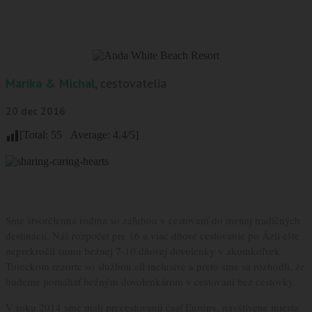
Marika & Michal
, cestovatelia
20 dec 2016
[Total:
55
Average:
4.4
/5]
Sme štvorčlenná rodina so záľubou v cestovaní do menej tradičných
destinácií. Náš rozpočet pre 16 a viac dňové cestovanie po Ázii ešte
neprekročil sumu bežnej 7-10 dňovej dovolenky v akomkoľvek
Tureckom rezorte so službou all inclusive a preto sme sa rozhodli, že
budeme pomáhať bežným dovolenkárom v cestovaní bez cestovky.
V roku 2014 sme mali precestovanú časť Európy, navštívené miesta