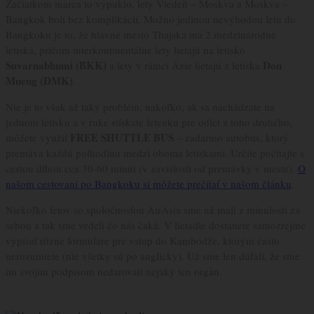
Začiatkom marca to vypuklo, lety Viedeň – Moskva a Moskva –
Bangkok boli bez komplikácií. Možno jedinou nevýhodou letu do
Bangkoku je to, že hlavné mesto Thajska má 2 medzinárodné
letiská, pričom interkontinentálne lety lietajú na letisko
Suvarnabhumi (BKK)
Don
a lety v rámci Ázie lietajú z letiska
Mueng (DMK)
.
Nie je to však až taký problém, nakoľko, ak sa nachádzate na
jednom letisku a v ruke stískate letenku pre odlet z toho druhého,
FREE SHUTTLE BUS
môžete využiť
– zadarmo autobus, ktorý
premáva každú polhodinu medzi oboma letiskami. Určite počítajte s
cestou dlhou cca 30-60 minút (v závislosti od premávky v meste).
O
našom cestovaní po Bangkoku si môžete prečítať v našom článku
.
Niekoľko letov so spoločnosťou AirAsia sme už mali z minulosti za
sebou a tak sme vedeli čo nás čaká. V lietadle dostanete samozrejme
vypísať rôzne formuláre pre vstup do Kambodže, ktorým často
nerozumiete (nie všetky sú po anglicky). Už sme len dúfali, že sme
im svojim podpisom nedarovali nejaký ten orgán.