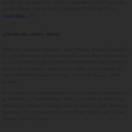
Manily stála na osobu cca 170,00 €, takže túto možnosť sme rýchlo
zavrhli. Filipíny nám našťastie aj tak neušli (FEB-MAR 2016) –
očekuj blog…
🙂
Kúpili sme si letenky Bangkok – Phnom Penh a späť za cca 60,00 € /
os. a pomaly sme sa začali pripravovať na cestu. Pred každou cestou
sa naozaj dostatočne pripravujeme a čítame mnoho cestovateľských
blogov. Sme vynikajúco pripravení na všetko, čo nás v Kambodži
môže zastihnúť (dokonca psychicky i na horúčku Dengue alebo
maláriu).
Zo začiatku sa nás veľa ľudí pýtalo, či sme sa náhodou nezbláznili ísť
do Kambodže s 2 malými deťmi. Ľudia často zbytočne odsudzujú
túto krajinu. Zrejme to bude tým, že o nej vedia iba málo. Narovinu,
Kambodža je oveľa bezpečnejšia ako islamské krajiny napr. Egypt,
Turecko, Tunisko, a pod.