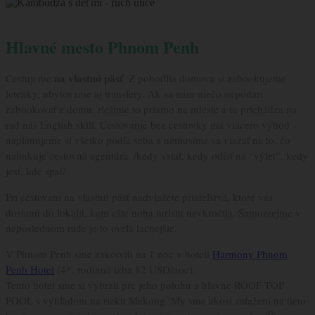
Hlavné mesto Phnom Penh
na vlastnú päsť
Cestujeme
. Z pohodlia domova si zabookujeme
letenky, ubytovanie aj transfery. Ak sa nám niečo nepodarí
zabookovať z domu, riešime to priamo na mieste a tu prichádza na
rad náš English skill. Cestovanie bez cestovky má viacero výhod –
naplánujeme si všetko podľa seba a nemusíme sa viazať na to, čo
nalinkuje cestovná agentúra. /kedy vstať, kedy odísť na “výlet”, kedy
jesť, kde spať/
Pri cestovaní na vlastnú päsť nadviažete priateľstvá, ktoré vás
dostanú do lokalít, kam ešte noha turistu nevkročila. Samozrejme v
neposlednom rade je to oveľa lacnejšie.
V Phnom Penh sme zakotvili na 1 noc v hoteli
Harmony Phnom
Penh Hotel
(4*, rodinná izba 82 USD/noc).
Tento hotel sme si vybrali pre jeho polohu a hlavne ROOF TOP
POOL s výhľadom na rieku Mekong. My sme akosi zaťažení na tieto