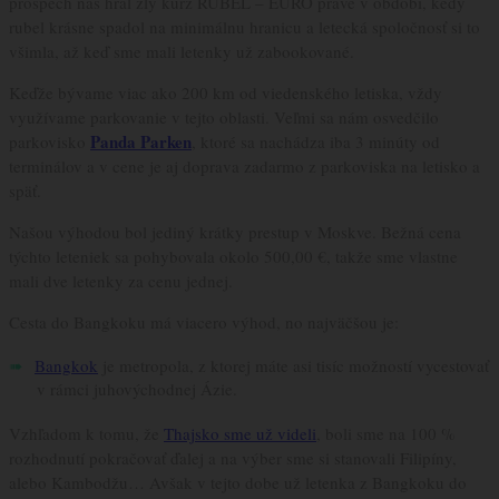
prospech nás hral zlý kurz RUBEL – EURO práve v období, kedy
rubel krásne spadol na minimálnu hranicu a letecká spoločnosť si to
všimla, až keď sme mali letenky už zabookované.
Keďže bývame viac ako 200 km od viedenského letiska, vždy
využívame parkovanie v tejto oblasti. Veľmi sa nám osvedčilo
Panda Parken
parkovisko
, ktoré sa nachádza iba 3 minúty od
terminálov a v cene je aj doprava zadarmo z parkoviska na letisko a
späť.
Našou výhodou bol jediný krátky prestup v Moskve. Bežná cena
týchto leteniek sa pohybovala okolo 500,00 €, takže sme vlastne
mali dve letenky za cenu jednej.
Cesta do Bangkoku má viacero výhod, no najväčšou je:
Bangkok
je metropola, z ktorej máte asi tisíc možností vycestovať
v rámci juhovýchodnej Ázie.
Vzhľadom k tomu, že
Thajsko sme už videli
, boli sme na 100 %
rozhodnutí pokračovať ďalej a na výber sme si stanovali Filipíny,
alebo Kambodžu… Avšak v tejto dobe už letenka z Bangkoku do