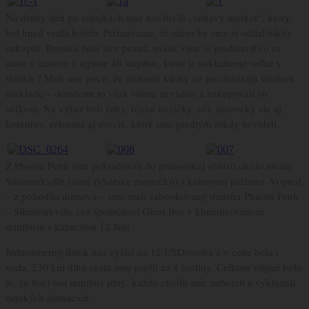
Na druhý deň po raňajkách sme navštívili „voňavý market“, ktorý
bol hneď vedľa hotela. Priznávame, že mäso by sme si odtiaľ nikdy
nekúpili. Ponuka bola síce pestrá, avšak viete si predstaviť čo sa
stane s mäsom v teplote 40 stupňov, ktoré je uskladnené voľne v
stánku ? Mali sme pocit, že niektoré kúsky už prechádzajú štádiom
rozkladu – domácim to však vôbec nevadilo a nakupovali vo
veľkom. Na výber boli žaby, rôzne nožičky, oči, mozočky ale aj
koreniny, zelenina aj ovocie, ktoré sme predtým nikdy nevideli.
Z Phnom Penh sme pokračovali do prímorskej oblasti okolo mesta
Sihanoukville (staré rybárske mestečko) s krásnymi plážami. Vopred
– z pohodlia domova – sme mali zabookovaný transfer Phnom Penh
– Sihanoukville cez spoločnosť Giant Ibis v klimatizovanom
minibuse s kapacitou 12 ľudí.
Jednosmerný lístok nás vyšiel na 12 USD/osoba a v cene bola i
voda. 230 km dlhú cestu sme prešli za 4 hodiny. Celkom vtipné bolo
to, že hoci bol minibus plný, každú chvíľu sme naberali a vykladali
nejakých domácich.