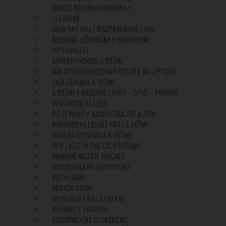
KOŠICE REGIÓN HARAVARA 1
LESODOM
ORAVSKÝ HÁJ / ROZPRÁVKOVÁ ZIMA
RODINNÁ LYŽOVAČKA V BACHLEDKE
LIPTOVALLEY
SEVEROVÝCHOD S DEŤMI
MALADINOVO RODINNÝ REZORT NA LIPTOVE
ZAŽI ZÁHORIE S DEŤMI
S DEŤMI V REGIÓNE TATRY – SPIŠ – PIENINY
DEMÄNOVÁ REZORT
ČO JE NOVÉ V BACHLEDKA SKI & SUN
BANSKOBYSTRICKÝ KRAJ S DEŤMI
BANSKÁ ŠTIAVNICA S DEŤMI
UFO ZÁŽITOK PRE CELÚ RODINU
KŔMENIE NUTRIE RIEČNEJ
DOVOLENKA NA SLOVENSKU
ROZHLADNE
REGIÓN GRON
SLOVENSKÝ RAJ A OKOLIE
KÚPANIE V PRÍRODE
VODOPÁDY NA SLOVENSKU