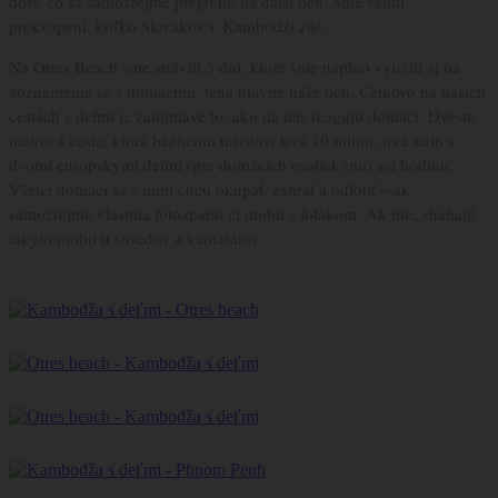
dosť, čo sa samozrejme prejavilo na ďalší deň. Sme veľmi
prekvapení, koľko Slovákov v Kambodži žije.
Na Otres Beach sme strávili 3 dni, ktoré sme naplno využili aj na
zoznámenie sa s domácimi, teda hlavne naše deti. Celkovo na našich
cestách s deťmi je zaujímavé to, ako na nás reagujú domáci. Dvesto
metrová cesta, ktorá bežnému turistovi trvá 10 minút, trvá nám s
dvomi európskymi deťmi (pre domácich exotickými) asi hodinu.
Všetci domáci sa s nimi chcú okúpať, zahrať a odfotiť – ak
samozrejme vlastnia fotoaparát či mobil s foťákom. Ak nie, zháňajú
takýto mobil u susedov a kamarátov.