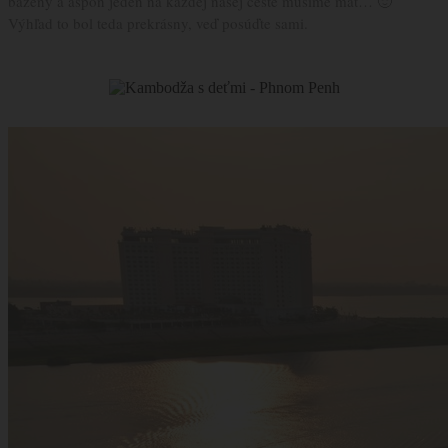
bazény a aspoň jeden na každej našej ceste musíme mať… 🙂
Výhľad to bol teda prekrásny, veď posúďte sami.