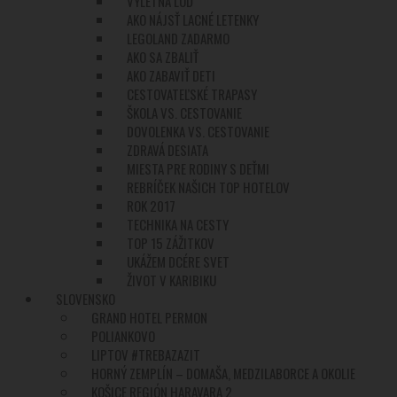
VÝLETNÁ LOĎ
AKO NÁJSŤ LACNÉ LETENKY
LEGOLAND ZADARMO
AKO SA ZBALIŤ
AKO ZABAVIŤ DETI
CESTOVATEĽSKÉ TRAPASY
ŠKOLA VS. CESTOVANIE
DOVOLENKA VS. CESTOVANIE
ZDRAVÁ DESIATA
MIESTA PRE RODINY S DEŤMI
REBRÍČEK NAŠICH TOP HOTELOV
ROK 2017
TECHNIKA NA CESTY
TOP 15 ZÁŽITKOV
UKÁŽEM DCÉRE SVET
ŽIVOT V KARIBIKU
SLOVENSKO
GRAND HOTEL PERMON
POLIANKOVO
LIPTOV #TREBAZAZIT
HORNÝ ZEMPLÍN – DOMAŠA, MEDZILABORCE A OKOLIE
KOŠICE REGIÓN HARAVARA 2