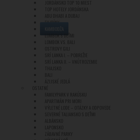
JORDÁNSKO TOP 10 MIEST
TOP HOTELY JORDÁNSKA
ABU DHABI A DUBAJ
FILIPÍNY
KAMBODŽA
LOMBOK S DEŤMI
LOMBOK VS. BALI
OSTROVY GILI
SRÍ LANKA I. – POBREŽIE
SRÍ LANKA II. – VNÚTROZEMIE
THAJSKO
BALI
ÁZIJSKÉ JEDLÁ
OSTATNÉ
FAMILYPARK V RAKÚSKU
APARTMÁN PRI MORI
VÝLETNÉ LODE – OTÁZKY A ODPOVEDE
SEVERNÉ TALIANSKO S DEŤMI
ALBÁNSKO
LAPONSKO
ZÁBAVNÉ PARKY