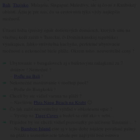
Bali
,
Thajsko
, Malajziu, Singapur, Maledivy, ale aj čo-to z Karibskej
oblasti. Ázia je pre nás, čo sa cestovania týka vždy najlepšia
možnosť.
Úžasní ľudia (presný opak dotieravých domácich, ktorých sme na
vlastnej koži zažili v Turecku, či Dominikánskej republike)
vynikajúca, ľahko stráviteľná kuchyňa, perfektné ubytovacie
možnosti a nekonečné biele pláže. Okrem toho, neuveriteľné ceny !
Ubytovanie v bungalovoch aj s bufetovými raňajkami za 7
dolárov ! Nemožné ?
–
Poďte na Bali
!
Nekonečné masírovanie v rooftop pool?
– Poďte do Bangkoku !
Chceli by ste vidieť varana na pláži ?
– Navštívte
Phra Nang Beach na Krabi
🙂
Čo tak zažiť neuveriteľný výhľad v obkolesení opíc ?
– Vystúp na
Tiger Caves
a budeš sa cítiť ako v nebi…
Prípadne by ste chceli vidieť pozostatky po ničivom Tsunami… ?
– Na
Bamboo Island
ešte aj v tejto dobe nájdete pováľané palmy
na pláži a usmerňovacie tabule pre najvyšší bod ostrova