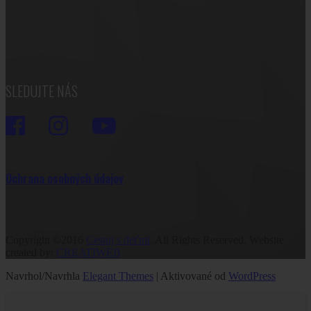
SLEDUJTE NÁS
Ochrana osobných údajov
Copyright ©2016
Cestuj s deťmi
. All Rights Reserved. Website
created by:
CREATIWEB
Navrhol/Navrhla
Elegant Themes
| Aktivované od
WordPress