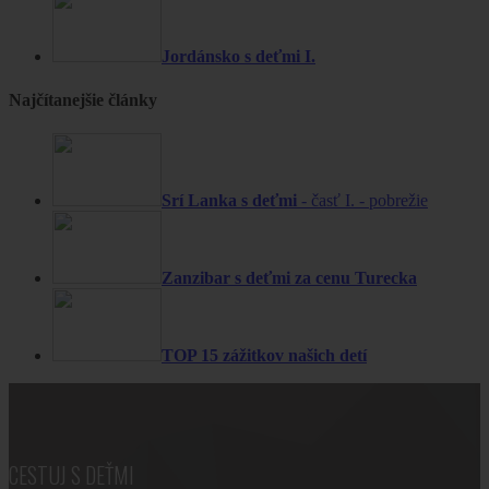
Jordánsko s deťmi I.
Najčítanejšie články
Srí Lanka s deťmi
- časť I. - pobrežie
Zanzibar s deťmi za cenu Turecka
TOP 15 zážitkov našich detí
CESTUJ S DEŤMI