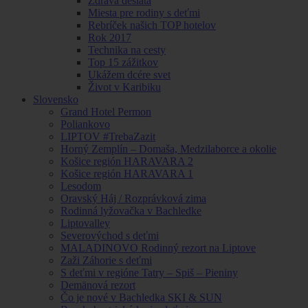
Zdravá desiata
Miesta pre rodiny s deťmi
Rebríček našich TOP hotelov
Rok 2017
Technika na cesty
Top 15 zážitkov
Ukážem dcére svet
Život v Karibiku
Slovensko
Grand Hotel Permon
Poliankovo
LIPTOV #TrebaZazit
Horný Zemplín – Domaša, Medzilaborce a okolie
Košice región HARAVARA 2
Košice región HARAVARA 1
Lesodom
Oravský Háj / Rozprávková zima
Rodinná lyžovačka v Bachledke
Liptovalley
Severovýchod s deťmi
MALADINOVO Rodinný rezort na Liptove
Zaži Záhorie s deťmi
S deťmi v regióne Tatry – Spiš – Pieniny
Demänová rezort
Čo je nové v Bachledka SKI & SUN