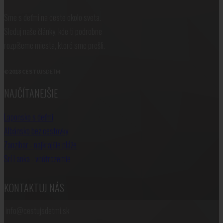
Sme s deťmi na ceste okolo sveta.
Sleduj naše články, kde ti podrobne
rozpíšeme miesta, ktoré sme prešli.
©2018 CESTUJ
SDEŤMI
NAJČÍTANEJŠIE
Laponsko s deťmi
Albánsko bez cestovky
Zanzibar - najkrajšie pláže
Srí Lanka - vnútrozemie
KONTAKTUJ NÁS
info@cestujsdetmi.sk