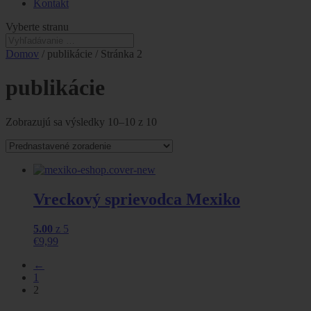
Kontakt
Vyberte stranu
Domov
/ publikácie / Stránka 2
publikácie
Zobrazujú sa výsledky 10–10 z 10
Vreckový sprievodca Mexiko
5.00
z 5
€
9,99
←
1
2