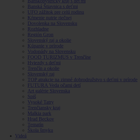
Banskobystrický kraj s deťmi
Banská Štiavnica s deťmi
UFO zážitok pre celú rodinu
Kŕmenie nutrie riečnej
Dovolenka na Slovensku
Rozhladne
Región Gron
Slovenský raj a okolie
Kúpanie v prírode
Vodopády na Slovensku
FOOD TURIZMUS v Trenčíne
Hviezdy s deťmi
Trenčín a okolie
Slovenský raj
TOP atrakcie na zimné dobrodružstvo s deťmi v prírode
FUTURA Veda očami detí
Art galérie Slovenska
Spiš
Vysoké Tatry
Trenčiansky kraj
Malkia park
Hrad Beckov
Tematín
Škola šmyku
Videá