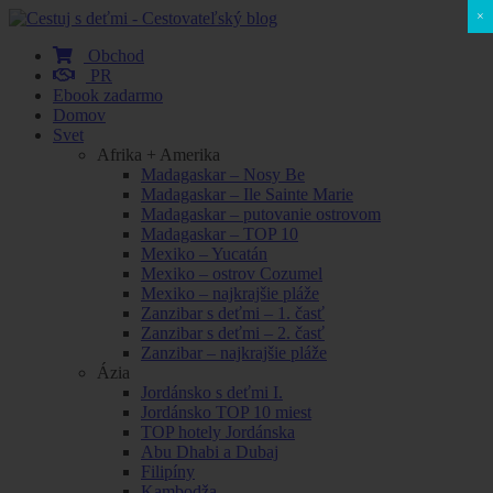
×
Obchod
PR
Ebook zadarmo
Domov
Svet
Afrika + Amerika
Madagaskar – Nosy Be
Madagaskar – Ile Sainte Marie
Madagaskar – putovanie ostrovom
Madagaskar – TOP 10
Mexiko – Yucatán
Mexiko – ostrov Cozumel
Mexiko – najkrajšie pláže
Zanzibar s deťmi – 1. časť
Zanzibar s deťmi – 2. časť
Zanzibar – najkrajšie pláže
Ázia
Jordánsko s deťmi I.
Jordánsko TOP 10 miest
TOP hotely Jordánska
Abu Dhabi a Dubaj
Filipíny
Kambodža