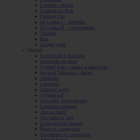
Lombok s deťmi
Lombok vs. Bali
Ostrovy Gili
Srí Lanka I. – pobrežie
Srí Lanka II. – vnútrozemie
Thajsko
Bali
Ázijské jedlá
Ostatné
FamilyPark v Rakúsku
Apartmán pri mori
Výletné lode – otázky a odpovede
Severné Taliansko s deťmi
Albánsko
Laponsko
Zábavné parky
Výletná loď
Ako nájsť lacné letenky
Legoland zadarmo
Ako sa zbaliť
Ako zabaviť deti
Cestovateľské trapasy
Škola vs. cestovanie
Dovolenka vs. cestovanie